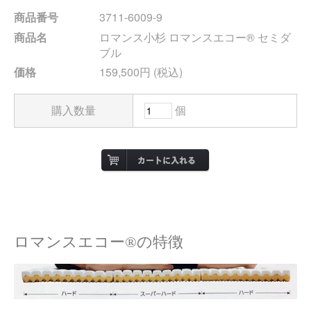
商品番号
3711-6009-9
商品名
ロマンス小杉 ロマンスエコー® セミダ
ブル
価格
159,500円 (税込)
購入数量
個
ロマンスエコー®の特徴