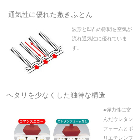
通気性に優れた敷きふとん
波形と凹凸の隙間を空気が
流れ通気性に優れていま
す。
ヘタリを少なくした独特な構造
●弾力性に富
んだウレタン
フォームとポ
リエチレンフ